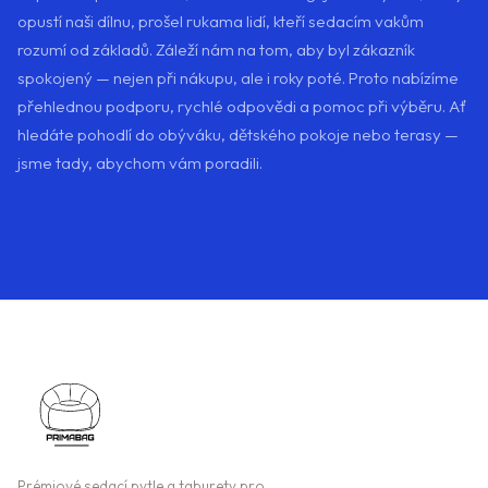
opustí naši dílnu, prošel rukama lidí, kteří sedacím vakům
rozumí od základů. Záleží nám na tom, aby byl zákazník
spokojený — nejen při nákupu, ale i roky poté. Proto nabízíme
přehlednou podporu, rychlé odpovědi a pomoc při výběru. Ať
hledáte pohodlí do obýváku, dětského pokoje nebo terasy —
jsme tady, abychom vám poradili.
Prémiové sedací pytle a taburety pro