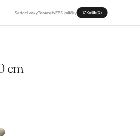
Sedací vaky
Taburety
EPS kuličky
Košík
(0)
0 cm