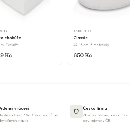
RETY
TABURETY
ka ekokůže
Classic
cm · Ekokůže
47×15 cm · 3 materiály
99 Kč
650 Kč
14denní vrácení
Česká firma
ejste spokojeni? Vraťte do 14 dnů bez
Zboží vyrábíme, odesíláme a
bytečných otázek.
servisujeme v ČR