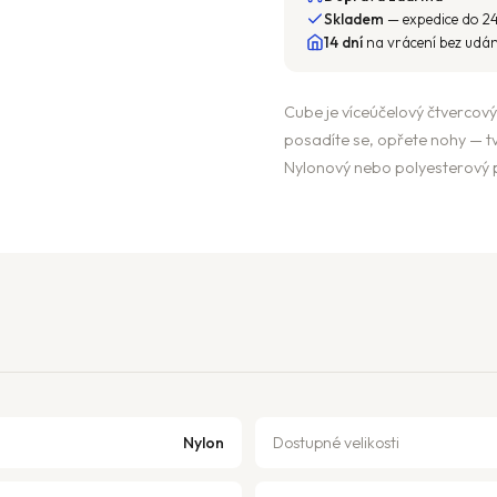
Skladem
— expedice do 2
14 dní
na vrácení bez udá
Cube je víceúčelový čtvercový 
posadíte se, opřete nohy — 
Nylonový nebo polyesterový 
Nylon
Dostupné velikosti