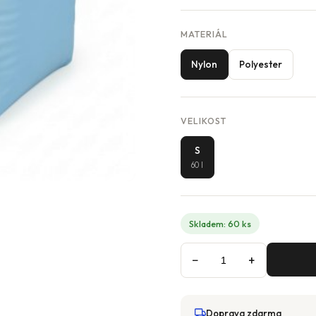
MATERIÁL
Nylon
Polyester
VELIKOST
S
60 l
Skladem: 60 ks
−
+
Doprava zdarma