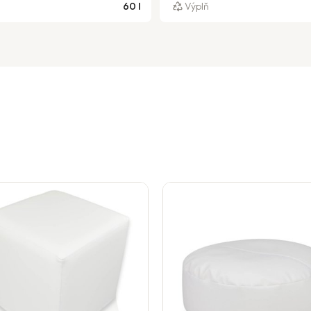
60 l
Výplň