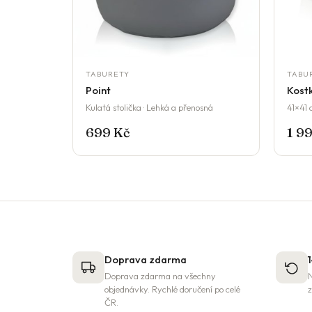
TABURETY
TABU
Point
Kost
Kulatá stolička · Lehká a přenosná
41×41 
699 Kč
1 9
Doprava zdarma
Doprava zdarma na všechny
N
objednávky. Rychlé doručení po celé
z
ČR.