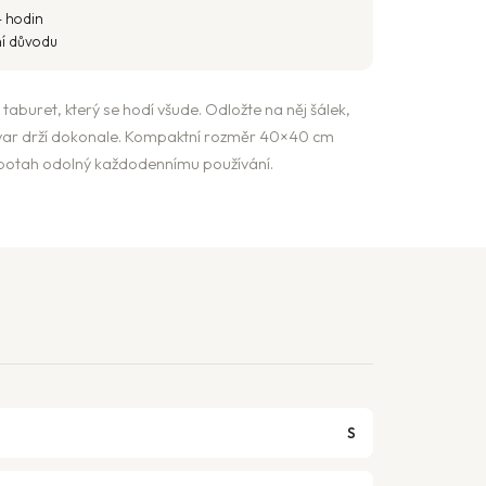
4 hodin
ní důvodu
taburet, který se hodí všude. Odložte na něj šálek,
tvar drží dokonale. Kompaktní rozměr 40×40 cm
potah odolný každodennímu používání.
S