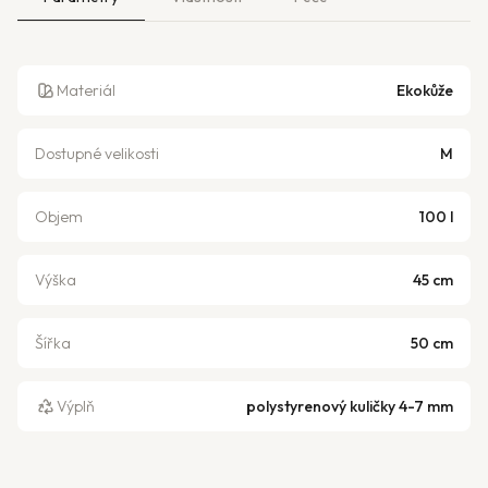
Materiál
Ekokůže
Dostupné velikosti
M
Objem
100 l
Výška
45 cm
Šířka
50 cm
Výplň
polystyrenový kuličky 4-7 mm