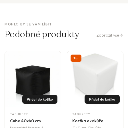
MOHLO BY SE VÁM LÍBIT
Podobné produkty
Zobrazit vše
Tip
Přidat do košíku
Přidat do košíku
TABURETY
TABURETY
Cube 40x40 cm
Kostka ekokůže
Kompaktní čtvercová
41×41 cm · Ekokůže