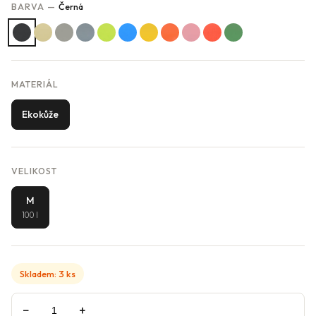
BARVA —
Černá
MATERIÁL
Ekokůže
VELIKOST
M
100 l
Skladem: 3 ks
−
+