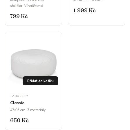
stolička · Víceúčelová
1 999 Kč
799 Kč
Přidat do košíku
TABURETY
Classic
47×15 cm · 3 materiály
650 Kč