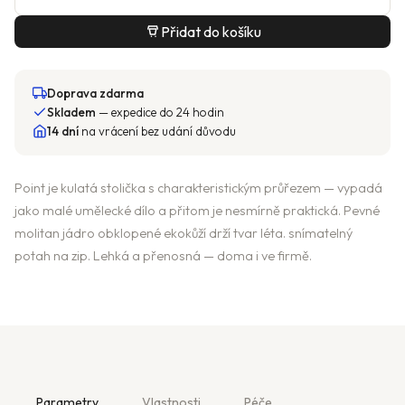
Přidat do košíku
Doprava zdarma
Skladem
— expedice do 24 hodin
14 dní
na vrácení bez udání důvodu
Point je kulatá stolička s charakteristickým průřezem — vypadá
jako malé umělecké dílo a přitom je nesmírně praktická. Pevné
molitan jádro obklopené ekokůží drží tvar léta. snímatelný
potah na zip. Lehká a přenosná — doma i ve firmě.
Parametry
Vlastnosti
Péče